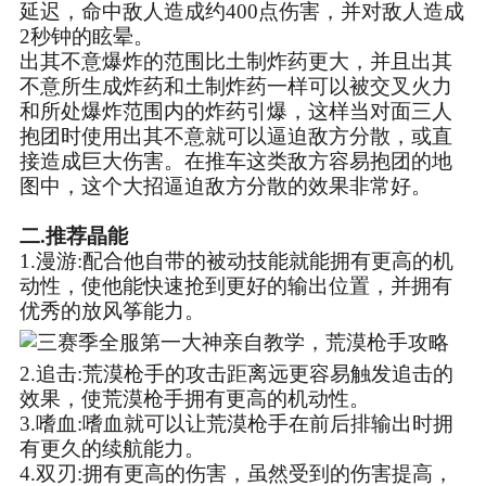
延迟，命中敌人造成约400点伤害，并对敌人造成
2秒钟的眩晕。
出其不意爆炸的范围比土制炸药更大，并且出其
不意所生成炸药和土制炸药一样可以被交叉火力
和所处爆炸范围内的炸药引爆，这样当对面三人
抱团时使用出其不意就可以逼迫敌方分散，或直
接造成巨大伤害。在推车这类敌方容易抱团的地
图中，这个大招逼迫敌方分散的效果非常好。
二.推荐晶能
1.漫游:配合他自带的被动技能就能拥有更高的机
动性，使他能快速抢到更好的输出位置，并拥有
优秀的放风筝能力。
2.追击:荒漠枪手的攻击距离远更容易触发追击的
效果，使荒漠枪手拥有更高的机动性。
3.嗜血:嗜血就可以让荒漠枪手在前后排输出时拥
有更久的续航能力。
4.双刃:拥有更高的伤害，虽然受到的伤害提高，