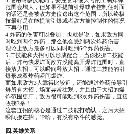
3.使用终极技能时，要注意即使大号的土制炸弹
范围会增大，但如果不提前引爆或者控制住对面
的话还是会被敌方走位逃出这个范围，所以终极
技最好是在能提前引爆或者敌方被控制住的情况
下再使用。
4.炸药的伤害可以叠加，也就是说，如果敌方同
时吃到两个炸药，那么他会受到两次炸药伤害，
理论上敌方最多可以同时吃到6个炸药伤害。
5.二技能和大招可以形成配合，当你投掷二技能
后，炸药快爆炸而敌方没能离开爆炸范围时，直
接放大招，可以瞬间释放大招，通过二技能的引
爆形成双炸药瞬间爆炸。
而如果敌方3人靠得比较近，还能通过炸药传导引
爆所有大招，场面异常壮观，并且由于大招的爆
炸范围更广，敌方很可能吃到3次炸药伤害，直接
收获3杀！
这套连招的核心是通过二技能
打确认
，之后大招
瞬间接连招，哈哈，有没有格斗的感觉。
四.英雄关系