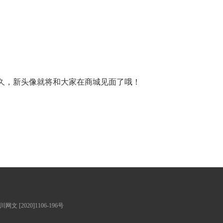
久，新头像就将和大家在商城见面了哦！
川网文 [2020]1106-196号